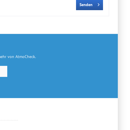
Senden
 mehr von AtmoCheck.