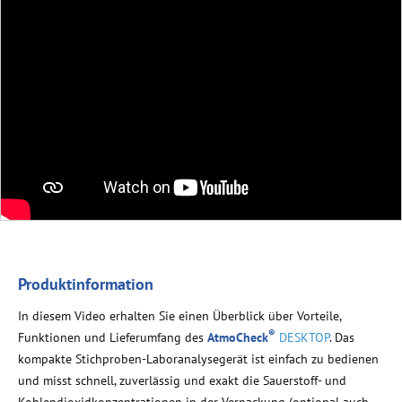
Produktinformation
In diesem Video erhalten Sie einen Überblick über Vorteile,
®
Funktionen und Lieferumfang des
AtmoCheck
DESKTOP
. Das
kompakte Stichproben-Laboranalysegerät ist einfach zu bedienen
und misst schnell, zuverlässig und exakt die Sauerstoff- und
Kohlendioxidkonzentrationen in der Verpackung (optional auch