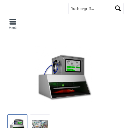
AtmoCheck
Menü