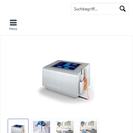
AtmoCheck
Menü