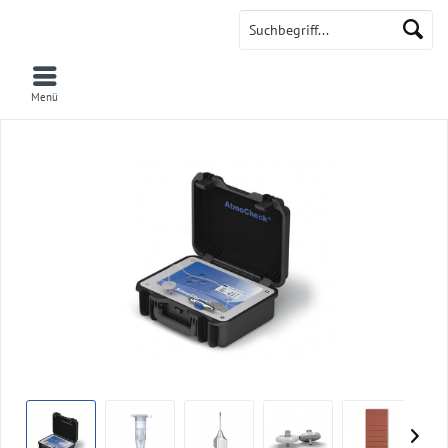
AtmoCheck
Menü